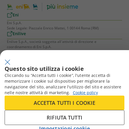
Eni
Eni S.p.A.
Sede Legale: Piazzale Enrico Mattei, 1 00144 Roma (RM)
Enilive
Enilive S.p.A., società soggetta all'attività di direzione e
coordinamento di Eni S.p.A.
Sede Legale: Viale Giorgio Ribotta, 51 00144, Roma (RM)
Plenitude
Eni Plenitude S.p.A. Società Benefit
Questo sito utilizza i cookie
Società soggetta all’attività di direzione e coordinamento di Eni S.p.A.
Cliccando su “Accetta tutti i cookie”, l'utente accetta di
Sede Legale: Via Giovanni Lorenzini, 4 20139 Milano (MI)
memorizzare i cookie sul dispositivo per migliorare la
Più Insieme
navigazione del sito, analizzare l'utilizzo del sito e assistere
Domande frequenti
nelle nostre attività di marketing.
Cookie policy
Termini e Condizioni
Accessibilità
ACCETTA TUTTI I COOKIE
Privacy policy
Cookie Policy
RIFIUTA TUTTI
Informativa Privacy Più Insieme
Regolamento
Impostazioni cookie