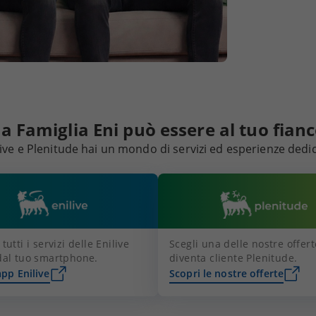
a Famiglia Eni può essere al tuo fian
ive e Plenitude hai un mondo di servizi ed esperienze dedic
tutti i servizi delle Enilive
Scegli una delle nostre offert
dal tuo smartphone.
diventa cliente Plenitude.
app Enilive
Scopri le nostre offerte