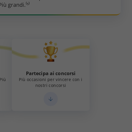
iù grandi.⁽¹⁾
Partecipa ai concorsi
 Più
Più occasioni per vincere con i
nostri concorsi