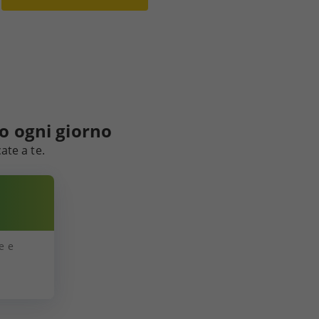
co ogni giorno
ate a te.
e e