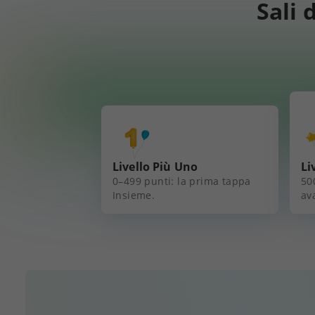
Sali 
Livello Più Uno
Li
0–499 punti: la prima tappa
50
Insieme.
av