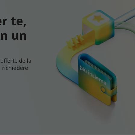
r te,
on un
 offerte della
i richiedere