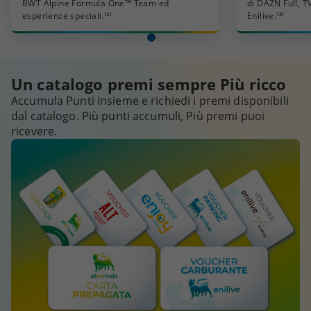
BWT Alpine Formula One™ Team ed
di DAZN Full, T
esperienze speciali.⁽²⁾
Enilive.⁽³⁾
Un catalogo premi sempre Più ricco
Accumula Punti Insieme e richiedi i premi disponibili
dal catalogo. Più punti accumuli, Più premi puoi
ricevere.